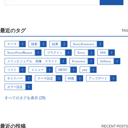
最近のタグ
テーマ
2
検索
2
結果
2
XeoryExtension
2
XeoryFixedBanner
1
プラグイン
1
Xeory
1
SNS
1
メインビジュアル 画像 スライド
1
Extension
1
AdSense
1
リスト
1
メニュー
1
MENU
1
php
1
サイドバー
1
テーマ設定
1
特徴
1
アップデート
1
カラー設定
1
すべてのタグを表示 (29)
最近の投稿