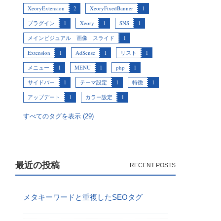
XeoryExtension
2
XeoryFixedBanner
1
プラグイン
1
Xeory
1
SNS
1
メインビジュアル 画像 スライド
1
Extension
1
AdSense
1
リスト
1
メニュー
1
MENU
1
php
1
サイドバー
1
テーマ設定
1
特徴
1
アップデート
1
カラー設定
1
すべてのタグを表示 (29)
最近の投稿
メタキーワードと重複したSEOタグ