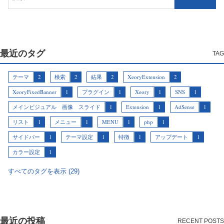
最近のタグ
テーマ
2
検索
2
結果
2
XeoryExtension
2
XeoryFixedBanner
1
プラグイン
1
Xeory
1
SNS
1
メインビジュアル 画像 スライド
1
Extension
1
AdSense
1
リスト
1
メニュー
1
MENU
1
php
1
サイドバー
1
テーマ設定
1
特徴
1
アップデート
1
カラー設定
1
すべてのタグを表示 (29)
最近の投稿