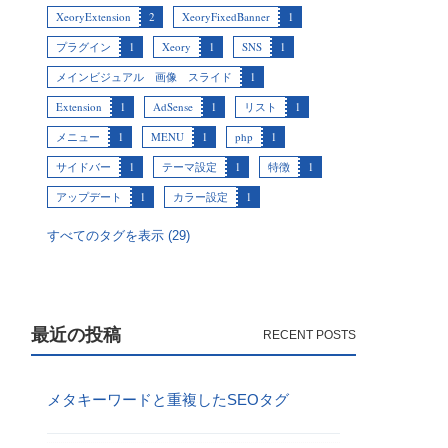
XeoryExtension
2
XeoryFixedBanner
1
プラグイン
1
Xeory
1
SNS
1
メインビジュアル 画像 スライド
1
Extension
1
AdSense
1
リスト
1
メニュー
1
MENU
1
php
1
サイドバー
1
テーマ設定
1
特徴
1
アップデート
1
カラー設定
1
すべてのタグを表示 (29)
最近の投稿
メタキーワードと重複したSEOタグ