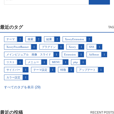
最近のタグ
テーマ
2
検索
2
結果
2
XeoryExtension
2
XeoryFixedBanner
1
プラグイン
1
Xeory
1
SNS
1
メインビジュアル 画像 スライド
1
Extension
1
AdSense
1
リスト
1
メニュー
1
MENU
1
php
1
サイドバー
1
テーマ設定
1
特徴
1
アップデート
1
カラー設定
1
すべてのタグを表示 (29)
最近の投稿