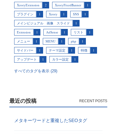
XeoryExtension
2
XeoryFixedBanner
1
プラグイン
1
Xeory
1
SNS
1
メインビジュアル 画像 スライド
1
Extension
1
AdSense
1
リスト
1
メニュー
1
MENU
1
php
1
サイドバー
1
テーマ設定
1
特徴
1
アップデート
1
カラー設定
1
すべてのタグを表示 (29)
最近の投稿
メタキーワードと重複したSEOタグ