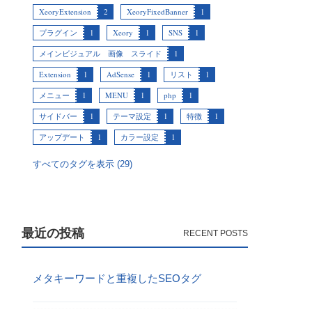
XeoryExtension
2
XeoryFixedBanner
1
プラグイン
1
Xeory
1
SNS
1
メインビジュアル 画像 スライド
1
Extension
1
AdSense
1
リスト
1
メニュー
1
MENU
1
php
1
サイドバー
1
テーマ設定
1
特徴
1
アップデート
1
カラー設定
1
すべてのタグを表示 (29)
最近の投稿
メタキーワードと重複したSEOタグ