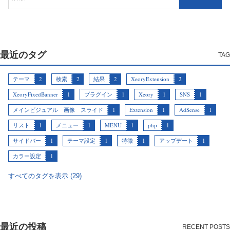
最近のタグ
テーマ
2
検索
2
結果
2
XeoryExtension
2
XeoryFixedBanner
1
プラグイン
1
Xeory
1
SNS
1
メインビジュアル 画像 スライド
1
Extension
1
AdSense
1
リスト
1
メニュー
1
MENU
1
php
1
サイドバー
1
テーマ設定
1
特徴
1
アップデート
1
カラー設定
1
すべてのタグを表示 (29)
最近の投稿