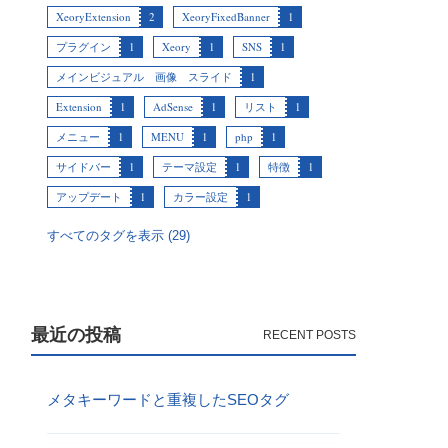
XeoryExtension
2
XeoryFixedBanner
1
プラグイン
1
Xeory
1
SNS
1
メインビジュアル 画像 スライド
1
Extension
1
AdSense
1
リスト
1
メニュー
1
MENU
1
php
1
サイドバー
1
テーマ設定
1
特徴
1
アップデート
1
カラー設定
1
すべてのタグを表示 (29)
最近の投稿
メタキーワードと重複したSEOタグ