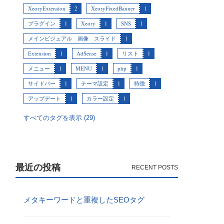
XeoryExtension
2
XeoryFixedBanner
1
プラグイン
1
Xeory
1
SNS
1
メインビジュアル 画像 スライド
1
Extension
1
AdSense
1
リスト
1
メニュー
1
MENU
1
php
1
サイドバー
1
テーマ設定
1
特徴
1
アップデート
1
カラー設定
1
すべてのタグを表示 (29)
最近の投稿
メタキーワードと重複したSEOタグ