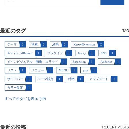
最近のタグ
テーマ
2
検索
2
結果
2
XeoryExtension
2
XeoryFixedBanner
1
プラグイン
1
Xeory
1
SNS
1
メインビジュアル 画像 スライド
1
Extension
1
AdSense
1
リスト
1
メニュー
1
MENU
1
php
1
サイドバー
1
テーマ設定
1
特徴
1
アップデート
1
カラー設定
1
すべてのタグを表示 (29)
最近の投稿