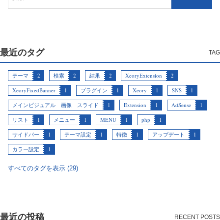
最近のタグ
テーマ
2
検索
2
結果
2
XeoryExtension
2
XeoryFixedBanner
1
プラグイン
1
Xeory
1
SNS
1
メインビジュアル 画像 スライド
1
Extension
1
AdSense
1
リスト
1
メニュー
1
MENU
1
php
1
サイドバー
1
テーマ設定
1
特徴
1
アップデート
1
カラー設定
1
すべてのタグを表示 (29)
最近の投稿