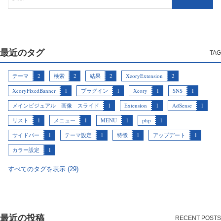
最近のタグ
テーマ
2
検索
2
結果
2
XeoryExtension
2
XeoryFixedBanner
1
プラグイン
1
Xeory
1
SNS
1
メインビジュアル 画像 スライド
1
Extension
1
AdSense
1
リスト
1
メニュー
1
MENU
1
php
1
サイドバー
1
テーマ設定
1
特徴
1
アップデート
1
カラー設定
1
すべてのタグを表示 (29)
最近の投稿