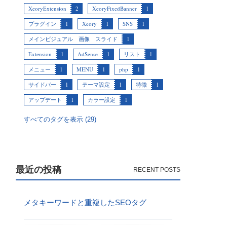
XeoryExtension
2
XeoryFixedBanner
1
プラグイン
1
Xeory
1
SNS
1
メインビジュアル 画像 スライド
1
Extension
1
AdSense
1
リスト
1
メニュー
1
MENU
1
php
1
サイドバー
1
テーマ設定
1
特徴
1
アップデート
1
カラー設定
1
すべてのタグを表示 (29)
最近の投稿
メタキーワードと重複したSEOタグ