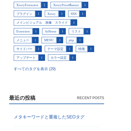
XeoryExtension
2
XeoryFixedBanner
1
プラグイン
1
Xeory
1
SNS
1
メインビジュアル 画像 スライド
1
Extension
1
AdSense
1
リスト
1
メニュー
1
MENU
1
php
1
サイドバー
1
テーマ設定
1
特徴
1
アップデート
1
カラー設定
1
すべてのタグを表示 (29)
最近の投稿
メタキーワードと重複したSEOタグ