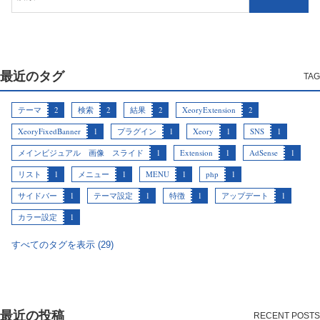
最近のタグ
テーマ
2
検索
2
結果
2
XeoryExtension
2
XeoryFixedBanner
1
プラグイン
1
Xeory
1
SNS
1
メインビジュアル 画像 スライド
1
Extension
1
AdSense
1
リスト
1
メニュー
1
MENU
1
php
1
サイドバー
1
テーマ設定
1
特徴
1
アップデート
1
カラー設定
1
すべてのタグを表示 (29)
最近の投稿