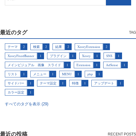
最近のタグ
テーマ
2
検索
2
結果
2
XeoryExtension
2
XeoryFixedBanner
1
プラグイン
1
Xeory
1
SNS
1
メインビジュアル 画像 スライド
1
Extension
1
AdSense
1
リスト
1
メニュー
1
MENU
1
php
1
サイドバー
1
テーマ設定
1
特徴
1
アップデート
1
カラー設定
1
すべてのタグを表示 (29)
最近の投稿