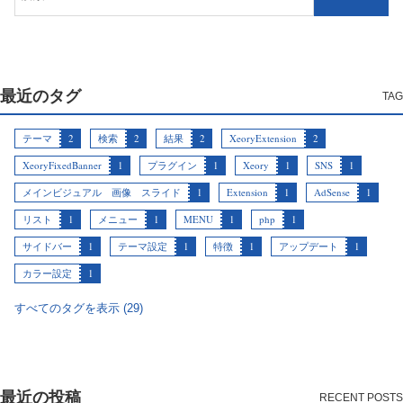
最近のタグ
テーマ
2
検索
2
結果
2
XeoryExtension
2
XeoryFixedBanner
1
プラグイン
1
Xeory
1
SNS
1
メインビジュアル 画像 スライド
1
Extension
1
AdSense
1
リスト
1
メニュー
1
MENU
1
php
1
サイドバー
1
テーマ設定
1
特徴
1
アップデート
1
カラー設定
1
すべてのタグを表示 (29)
最近の投稿