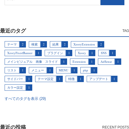
最近のタグ
テーマ
2
検索
2
結果
2
XeoryExtension
2
XeoryFixedBanner
1
プラグイン
1
Xeory
1
SNS
1
メインビジュアル 画像 スライド
1
Extension
1
AdSense
1
リスト
1
メニュー
1
MENU
1
php
1
サイドバー
1
テーマ設定
1
特徴
1
アップデート
1
カラー設定
1
すべてのタグを表示 (29)
最近の投稿