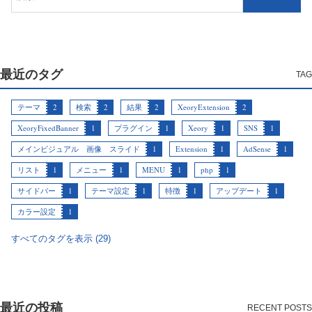
最近のタグ
テーマ
2
検索
2
結果
2
XeoryExtension
2
XeoryFixedBanner
1
プラグイン
1
Xeory
1
SNS
1
メインビジュアル 画像 スライド
1
Extension
1
AdSense
1
リスト
1
メニュー
1
MENU
1
php
1
サイドバー
1
テーマ設定
1
特徴
1
アップデート
1
カラー設定
1
すべてのタグを表示 (29)
最近の投稿