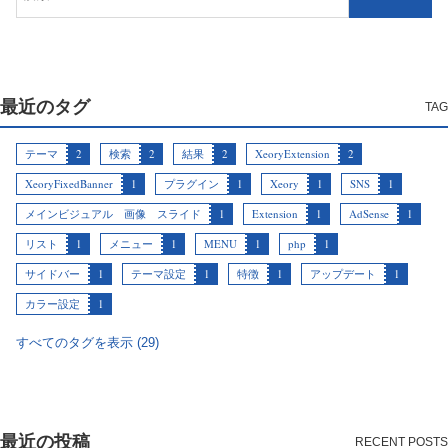
最近のタグ
テーマ
2
検索
2
結果
2
XeoryExtension
2
XeoryFixedBanner
1
プラグイン
1
Xeory
1
SNS
1
メインビジュアル 画像 スライド
1
Extension
1
AdSense
1
リスト
1
メニュー
1
MENU
1
php
1
サイドバー
1
テーマ設定
1
特徴
1
アップデート
1
カラー設定
1
すべてのタグを表示 (29)
最近の投稿