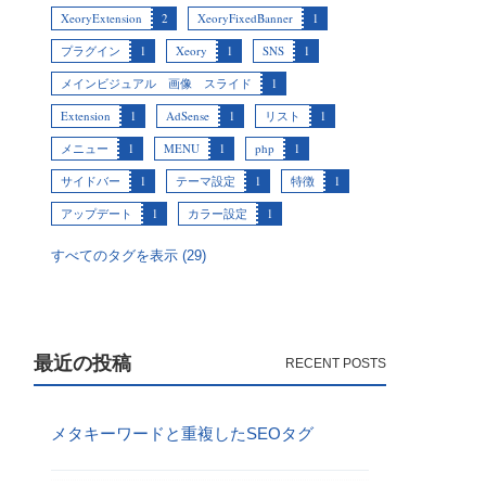
XeoryExtension
2
XeoryFixedBanner
1
プラグイン
1
Xeory
1
SNS
1
メインビジュアル 画像 スライド
1
Extension
1
AdSense
1
リスト
1
メニュー
1
MENU
1
php
1
サイドバー
1
テーマ設定
1
特徴
1
アップデート
1
カラー設定
1
すべてのタグを表示 (29)
最近の投稿
メタキーワードと重複したSEOタグ