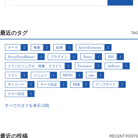
最近のタグ
テーマ
2
検索
2
結果
2
XeoryExtension
2
XeoryFixedBanner
1
プラグイン
1
Xeory
1
SNS
1
メインビジュアル 画像 スライド
1
Extension
1
AdSense
1
リスト
1
メニュー
1
MENU
1
php
1
サイドバー
1
テーマ設定
1
特徴
1
アップデート
1
カラー設定
1
すべてのタグを表示 (29)
最近の投稿