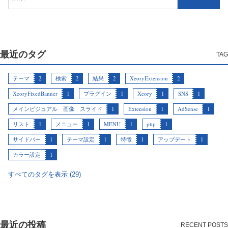
最近のタグ
テーマ
2
検索
2
結果
2
XeoryExtension
2
XeoryFixedBanner
1
プラグイン
1
Xeory
1
SNS
1
メインビジュアル 画像 スライド
1
Extension
1
AdSense
1
リスト
1
メニュー
1
MENU
1
php
1
サイドバー
1
テーマ設定
1
特徴
1
アップデート
1
カラー設定
1
すべてのタグを表示 (29)
最近の投稿