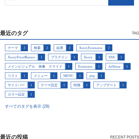
最近のタグ
テーマ
2
検索
2
結果
2
XeoryExtension
2
XeoryFixedBanner
1
プラグイン
1
Xeory
1
SNS
1
メインビジュアル 画像 スライド
1
Extension
1
AdSense
1
リスト
1
メニュー
1
MENU
1
php
1
サイドバー
1
テーマ設定
1
特徴
1
アップデート
1
カラー設定
1
すべてのタグを表示 (29)
最近の投稿