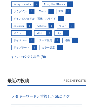
XeoryExtension
2
XeoryFixedBanner
1
プラグイン
1
Xeory
1
SNS
1
メインビジュアル 画像 スライド
1
Extension
1
AdSense
1
リスト
1
メニュー
1
MENU
1
php
1
サイドバー
1
テーマ設定
1
特徴
1
アップデート
1
カラー設定
1
すべてのタグを表示 (29)
最近の投稿
メタキーワードと重複したSEOタグ