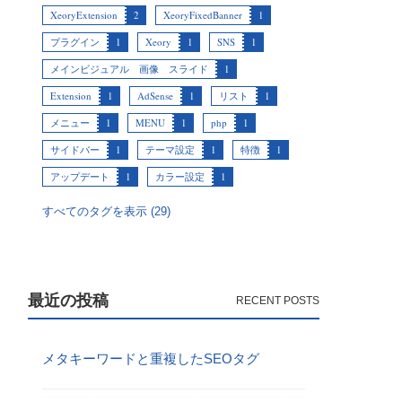
XeoryExtension
2
XeoryFixedBanner
1
プラグイン
1
Xeory
1
SNS
1
メインビジュアル 画像 スライド
1
Extension
1
AdSense
1
リスト
1
メニュー
1
MENU
1
php
1
サイドバー
1
テーマ設定
1
特徴
1
アップデート
1
カラー設定
1
すべてのタグを表示 (29)
最近の投稿
メタキーワードと重複したSEOタグ