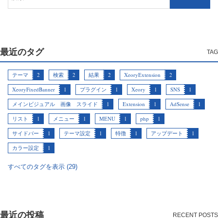
最近のタグ
テーマ
2
検索
2
結果
2
XeoryExtension
2
XeoryFixedBanner
1
プラグイン
1
Xeory
1
SNS
1
メインビジュアル 画像 スライド
1
Extension
1
AdSense
1
リスト
1
メニュー
1
MENU
1
php
1
サイドバー
1
テーマ設定
1
特徴
1
アップデート
1
カラー設定
1
すべてのタグを表示 (29)
最近の投稿