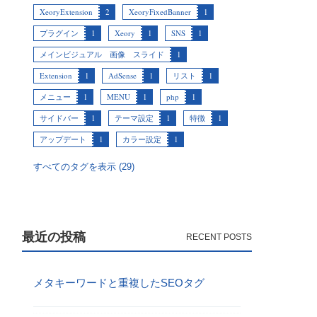
XeoryExtension
2
XeoryFixedBanner
1
プラグイン
1
Xeory
1
SNS
1
メインビジュアル 画像 スライド
1
Extension
1
AdSense
1
リスト
1
メニュー
1
MENU
1
php
1
サイドバー
1
テーマ設定
1
特徴
1
アップデート
1
カラー設定
1
すべてのタグを表示 (29)
最近の投稿
メタキーワードと重複したSEOタグ