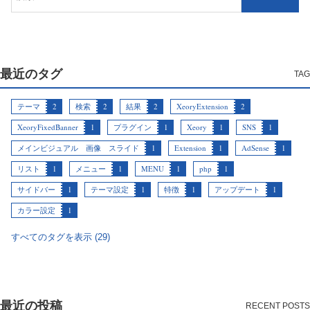
最近のタグ
テーマ
2
検索
2
結果
2
XeoryExtension
2
XeoryFixedBanner
1
プラグイン
1
Xeory
1
SNS
1
メインビジュアル 画像 スライド
1
Extension
1
AdSense
1
リスト
1
メニュー
1
MENU
1
php
1
サイドバー
1
テーマ設定
1
特徴
1
アップデート
1
カラー設定
1
すべてのタグを表示 (29)
最近の投稿