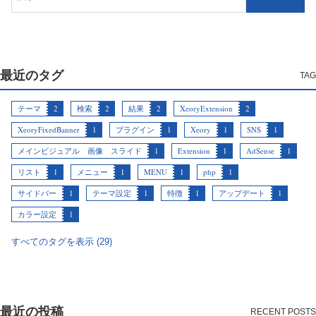
最近のタグ
テーマ
2
検索
2
結果
2
XeoryExtension
2
XeoryFixedBanner
1
プラグイン
1
Xeory
1
SNS
1
メインビジュアル 画像 スライド
1
Extension
1
AdSense
1
リスト
1
メニュー
1
MENU
1
php
1
サイドバー
1
テーマ設定
1
特徴
1
アップデート
1
カラー設定
1
すべてのタグを表示 (29)
最近の投稿