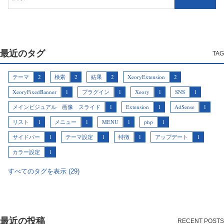
最近のタグ
テーマ
2
検索
2
結果
2
XeoryExtension
2
XeoryFixedBanner
1
プラグイン
1
Xeory
1
SNS
1
メインビジュアル 画像 スライド
1
Extension
1
AdSense
1
リスト
1
メニュー
1
MENU
1
php
1
サイドバー
1
テーマ設定
1
特徴
1
アップデート
1
カラー設定
1
すべてのタグを表示 (29)
最近の投稿