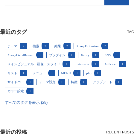
最近のタグ
テーマ
2
検索
2
結果
2
XeoryExtension
2
XeoryFixedBanner
1
プラグイン
1
Xeory
1
SNS
1
メインビジュアル 画像 スライド
1
Extension
1
AdSense
1
リスト
1
メニュー
1
MENU
1
php
1
サイドバー
1
テーマ設定
1
特徴
1
アップデート
1
カラー設定
1
すべてのタグを表示 (29)
最近の投稿