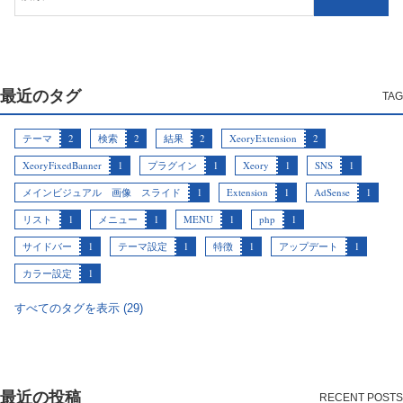
最近のタグ
テーマ
2
検索
2
結果
2
XeoryExtension
2
XeoryFixedBanner
1
プラグイン
1
Xeory
1
SNS
1
メインビジュアル 画像 スライド
1
Extension
1
AdSense
1
リスト
1
メニュー
1
MENU
1
php
1
サイドバー
1
テーマ設定
1
特徴
1
アップデート
1
カラー設定
1
すべてのタグを表示 (29)
最近の投稿