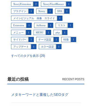
XeoryExtension
2
XeoryFixedBanner
1
プラグイン
1
Xeory
1
SNS
1
メインビジュアル 画像 スライド
1
Extension
1
AdSense
1
リスト
1
メニュー
1
MENU
1
php
1
サイドバー
1
テーマ設定
1
特徴
1
アップデート
1
カラー設定
1
すべてのタグを表示 (29)
最近の投稿
メタキーワードと重複したSEOタグ