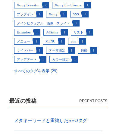
XeoryExtension
2
XeoryFixedBanner
1
プラグイン
1
Xeory
1
SNS
1
メインビジュアル 画像 スライド
1
Extension
1
AdSense
1
リスト
1
メニュー
1
MENU
1
php
1
サイドバー
1
テーマ設定
1
特徴
1
アップデート
1
カラー設定
1
すべてのタグを表示 (29)
最近の投稿
メタキーワードと重複したSEOタグ