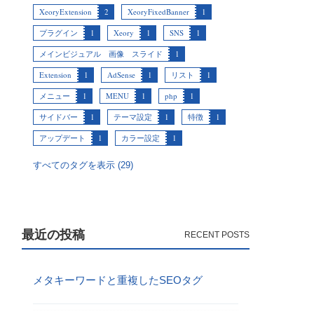
XeoryExtension
2
XeoryFixedBanner
1
プラグイン
1
Xeory
1
SNS
1
メインビジュアル 画像 スライド
1
Extension
1
AdSense
1
リスト
1
メニュー
1
MENU
1
php
1
サイドバー
1
テーマ設定
1
特徴
1
アップデート
1
カラー設定
1
すべてのタグを表示 (29)
最近の投稿
メタキーワードと重複したSEOタグ