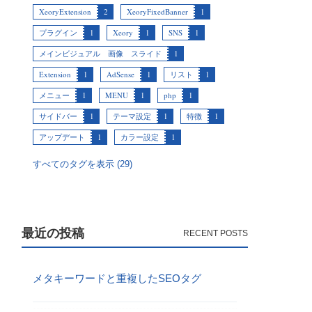
XeoryExtension
2
XeoryFixedBanner
1
プラグイン
1
Xeory
1
SNS
1
メインビジュアル 画像 スライド
1
Extension
1
AdSense
1
リスト
1
メニュー
1
MENU
1
php
1
サイドバー
1
テーマ設定
1
特徴
1
アップデート
1
カラー設定
1
すべてのタグを表示 (29)
最近の投稿
メタキーワードと重複したSEOタグ