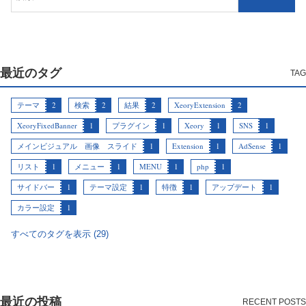
最近のタグ
テーマ
2
検索
2
結果
2
XeoryExtension
2
XeoryFixedBanner
1
プラグイン
1
Xeory
1
SNS
1
メインビジュアル 画像 スライド
1
Extension
1
AdSense
1
リスト
1
メニュー
1
MENU
1
php
1
サイドバー
1
テーマ設定
1
特徴
1
アップデート
1
カラー設定
1
すべてのタグを表示 (29)
最近の投稿