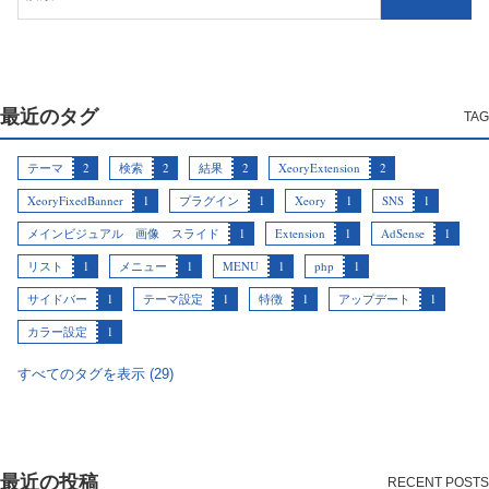
最近のタグ
テーマ
2
検索
2
結果
2
XeoryExtension
2
XeoryFixedBanner
1
プラグイン
1
Xeory
1
SNS
1
メインビジュアル 画像 スライド
1
Extension
1
AdSense
1
リスト
1
メニュー
1
MENU
1
php
1
サイドバー
1
テーマ設定
1
特徴
1
アップデート
1
カラー設定
1
すべてのタグを表示 (29)
最近の投稿