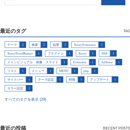
最近のタグ
テーマ
2
検索
2
結果
2
XeoryExtension
2
XeoryFixedBanner
1
プラグイン
1
Xeory
1
SNS
1
メインビジュアル 画像 スライド
1
Extension
1
AdSense
1
リスト
1
メニュー
1
MENU
1
php
1
サイドバー
1
テーマ設定
1
特徴
1
アップデート
1
カラー設定
1
すべてのタグを表示 (29)
最近の投稿