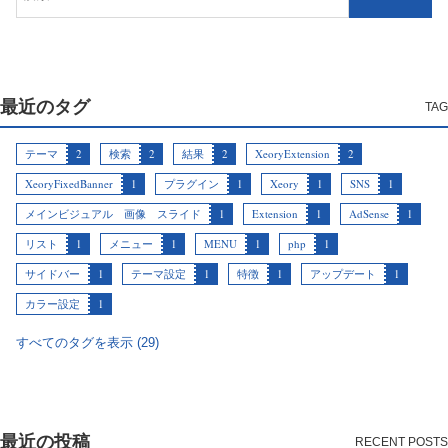
最近のタグ
テーマ
2
検索
2
結果
2
XeoryExtension
2
XeoryFixedBanner
1
プラグイン
1
Xeory
1
SNS
1
メインビジュアル 画像 スライド
1
Extension
1
AdSense
1
リスト
1
メニュー
1
MENU
1
php
1
サイドバー
1
テーマ設定
1
特徴
1
アップデート
1
カラー設定
1
すべてのタグを表示 (29)
最近の投稿