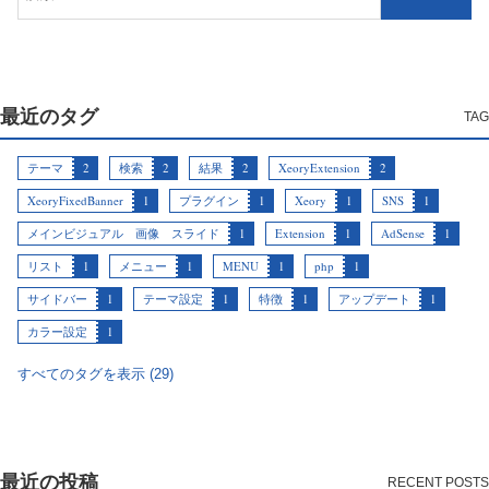
最近のタグ
テーマ
2
検索
2
結果
2
XeoryExtension
2
XeoryFixedBanner
1
プラグイン
1
Xeory
1
SNS
1
メインビジュアル 画像 スライド
1
Extension
1
AdSense
1
リスト
1
メニュー
1
MENU
1
php
1
サイドバー
1
テーマ設定
1
特徴
1
アップデート
1
カラー設定
1
すべてのタグを表示 (29)
最近の投稿