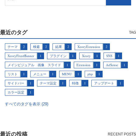
最近のタグ
テーマ
2
検索
2
結果
2
XeoryExtension
2
XeoryFixedBanner
1
プラグイン
1
Xeory
1
SNS
1
メインビジュアル 画像 スライド
1
Extension
1
AdSense
1
リスト
1
メニュー
1
MENU
1
php
1
サイドバー
1
テーマ設定
1
特徴
1
アップデート
1
カラー設定
1
すべてのタグを表示 (29)
最近の投稿