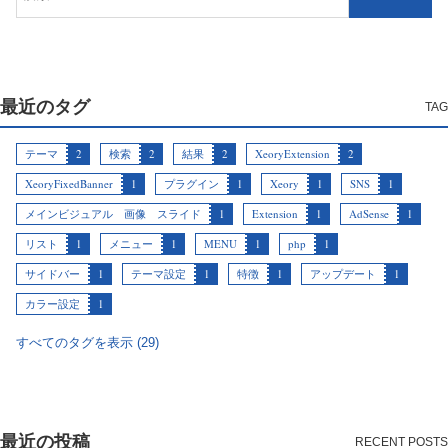
最近のタグ
テーマ
2
検索
2
結果
2
XeoryExtension
2
XeoryFixedBanner
1
プラグイン
1
Xeory
1
SNS
1
メインビジュアル 画像 スライド
1
Extension
1
AdSense
1
リスト
1
メニュー
1
MENU
1
php
1
サイドバー
1
テーマ設定
1
特徴
1
アップデート
1
カラー設定
1
すべてのタグを表示 (29)
最近の投稿