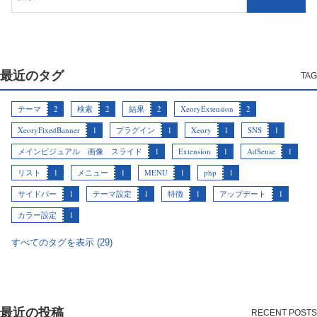
最近のタグ
テーマ
2
検索
2
結果
2
XeoryExtension
2
XeoryFixedBanner
1
プラグイン
1
Xeory
1
SNS
1
メインビジュアル 画像 スライド
1
Extension
1
AdSense
1
リスト
1
メニュー
1
MENU
1
php
1
サイドバー
1
テーマ設定
1
特徴
1
アップデート
1
カラー設定
1
すべてのタグを表示 (29)
最近の投稿