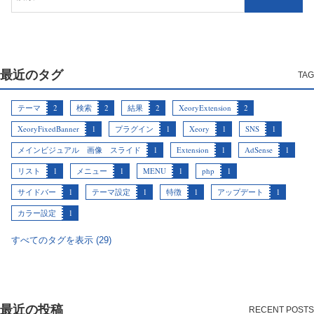
最近のタグ
テーマ
2
検索
2
結果
2
XeoryExtension
2
XeoryFixedBanner
1
プラグイン
1
Xeory
1
SNS
1
メインビジュアル 画像 スライド
1
Extension
1
AdSense
1
リスト
1
メニュー
1
MENU
1
php
1
サイドバー
1
テーマ設定
1
特徴
1
アップデート
1
カラー設定
1
すべてのタグを表示 (29)
最近の投稿