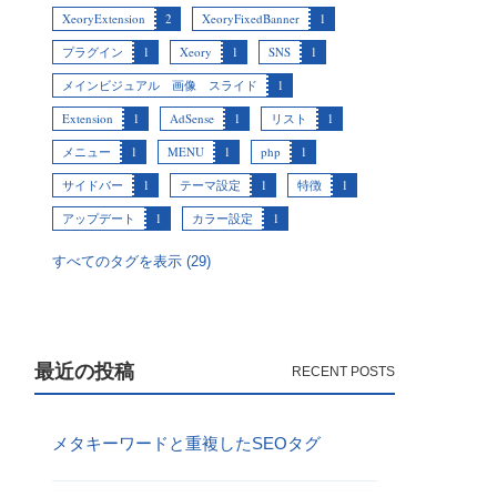
XeoryExtension
2
XeoryFixedBanner
1
プラグイン
1
Xeory
1
SNS
1
メインビジュアル 画像 スライド
1
Extension
1
AdSense
1
リスト
1
メニュー
1
MENU
1
php
1
サイドバー
1
テーマ設定
1
特徴
1
アップデート
1
カラー設定
1
すべてのタグを表示 (29)
最近の投稿
メタキーワードと重複したSEOタグ