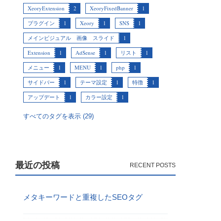
XeoryExtension
2
XeoryFixedBanner
1
プラグイン
1
Xeory
1
SNS
1
メインビジュアル 画像 スライド
1
Extension
1
AdSense
1
リスト
1
メニュー
1
MENU
1
php
1
サイドバー
1
テーマ設定
1
特徴
1
アップデート
1
カラー設定
1
すべてのタグを表示 (29)
最近の投稿
メタキーワードと重複したSEOタグ