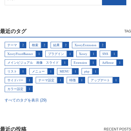
最近のタグ
テーマ
2
検索
2
結果
2
XeoryExtension
2
XeoryFixedBanner
1
プラグイン
1
Xeory
1
SNS
1
メインビジュアル 画像 スライド
1
Extension
1
AdSense
1
リスト
1
メニュー
1
MENU
1
php
1
サイドバー
1
テーマ設定
1
特徴
1
アップデート
1
カラー設定
1
すべてのタグを表示 (29)
最近の投稿